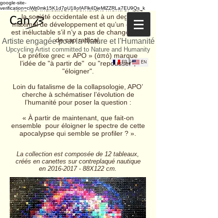
google-site-
Tous les indicateurs semblent montrer que
verification=ciWjt0mk15K1d7pU18ofAFlk4DjeMlZZRLa7EU9Qs_k
la société occidentale est à un degré
maximal de développement et qu’un déclin
est inéluctable s’il n’y a pas de changement
de cap radical.
Artiste engagée pour la Nature et l'Humanité
Upcycling Artist committed to Nature and Humanity
Le préfixe grec « APO » (ἀπό) marque
l’idée de "à partir de" ou "repousser",
"éloigner".
Loin du fatalisme de la collapsologie, APO’
cherche à schématiser l’évolution de
l’humanité pour poser la question :
« À partir de maintenant, que fait-on
ensemble pour éloigner le spectre de cette
apocalypse qui semble se profiler ? ».
La collection est composée de 12 tableaux,
créés en canettes sur contreplaqué nautique
en
2016-2017
- 88X122 cm.